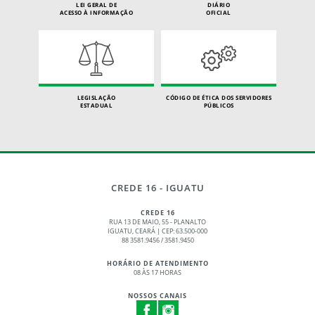
LEI GERAL DE
DIÁRIO
ACESSO À INFORMAÇÃO
OFICIAL
LEGISLAÇÃO
CÓDIGO DE ÉTICA DOS SERVIDORES
ESTADUAL
PÚBLICOS
CREDE 16 - IGUATU
CREDE 16
RUA 13 DE MAIO, 55 - PLANALTO
IGUATU, CEARÁ | CEP: 63.500-000
88 3581.9456 / 3581.9450
HORÁRIO DE ATENDIMENTO
08 ÀS 17 HORAS
NOSSOS CANAIS