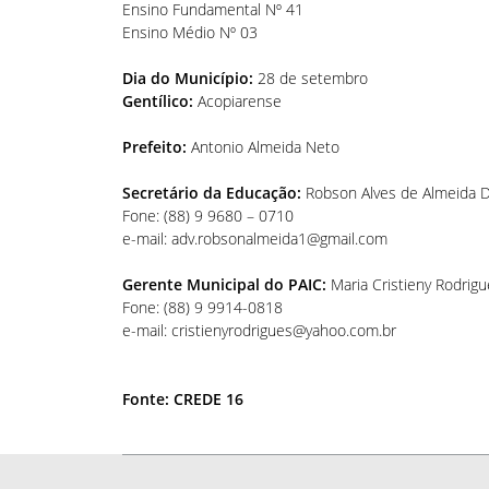
Ensino Fundamental Nº 41
Ensino Médio Nº 03
Dia do Município:
28 de setembro
Gentílico:
Acopiarense
Prefeito:
Antonio Almeida Neto
Secretário da Educação:
Robson Alves de Almeida D
Fone: (88) 9 9680 – 0710
e-mail: adv.robsonalmeida1@gmail.com
Gerente Municipal do PAIC:
Maria Cristieny Rodrig
Fone: (88) 9 9914-0818
e-mail: cristienyrodrigues@yahoo.com.br
Fonte: CREDE 16