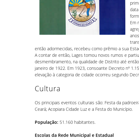
prim
data
form
Em r
agre
anos
tran
então adormecidas, recebeu como prêmio a sua Estação
A contar de então, Lages tomou novos rumos e partiu
desmembramento, na qualidade de Distrito até então 
janeiro de 1922. Em 1923, consoante Decreto nº 1.1
elevação à categoria de cidade ocorreu segundo Decre
Cultura
Os principais eventos culturais são: Festa da padroe
Ceará; Acopiara Cidade Luz e a Festa do Município.
População:
51.160 habitantes.
Escolas da Rede Municipal e Estadual