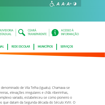
OUVIDORIA
CEARÁ
ACESSO À
ESTADUAL
TRANSPARENTE
INFORMAÇÃO
NAL
REDE ESCOLAR
MUNICÍPIOS
SERVIÇOS
o denominado de Vila Telha (Iguatu). Chamava-se
iras, elevações irregulares e chãs ribeirinhas,
mplexo variado, estabeleceu-se como pioneiro o
ntos que datam da Segunda década do Século XVIII. O