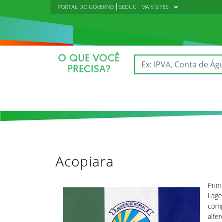
PORTAL DO GOVERNO
SEDUC
MAIS SITES
O QUE VOCÊ
PRECISA?
Acopiara
Prim
Lage
comp
alfe