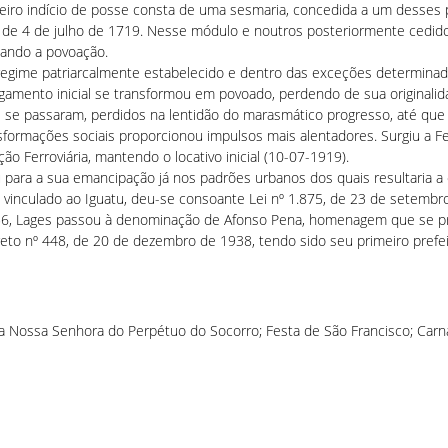
eiro indício de posse consta de uma sesmaria, concedida a um desses p
 de 4 de julho de 1719. Nesse módulo e noutros posteriormente cedido
ando a povoação.
egime patriarcalmente estabelecido e dentro das exceções determinad
gamento inicial se transformou em povoado, perdendo de sua originalida
 se passaram, perdidos na lentidão do marasmático progresso, até que n
sformações sociais proporcionou impulsos mais alentadores. Surgiu a Fe
 Ferroviária, mantendo o locativo inicial (10-07-1919).
 para a sua emancipação já nos padrões urbanos dos quais resultaria a
vinculado ao Iguatu, deu-se consoante Lei nº 1.875, de 23 de setembro
56, Lages passou à denominação de Afonso Pena, homenagem que se pre
to nº 448, de 20 de dezembro de 1938, tendo sido seu primeiro prefeit
ira Nossa Senhora do Perpétuo do Socorro; Festa de São Francisco; Carn