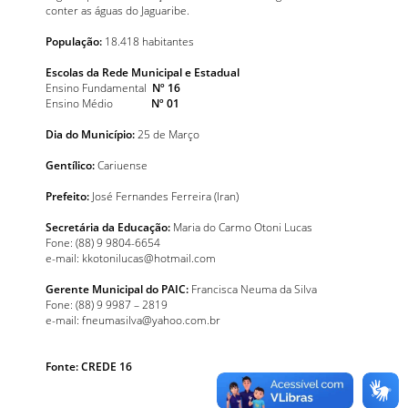
conter as águas do Jaguaribe.
População:
18.418 habitantes
Escolas da Rede Municipal
e
Estadual
Ensino Fundamental
Nº 16
Ensino Médio
Nº 01
Dia do Município:
25 de Março
Gentílico:
Cariuense
Prefeito:
José Fernandes Ferreira (Iran)
Secretária da Educação:
Maria do Carmo Otoni Lucas
Fone: (88) 9 9804-6654
e-mail:
kkotonilucas@hotmail.com
Gerente Municipal do PAIC:
Francisca Neuma da Silva
Fone: (88) 9 9987 – 2819
e-mail:
fneumasilva@yahoo.com.br
Fonte: CREDE 1
6