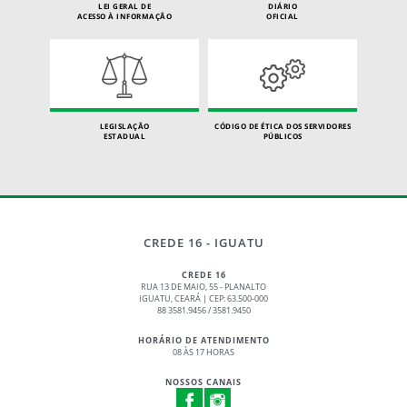
LEI GERAL DE
DIÁRIO
ACESSO À INFORMAÇÃO
OFICIAL
LEGISLAÇÃO
CÓDIGO DE ÉTICA DOS SERVIDORES
ESTADUAL
PÚBLICOS
CREDE 16 - IGUATU
CREDE 16
RUA 13 DE MAIO, 55 - PLANALTO
IGUATU, CEARÁ | CEP: 63.500-000
88 3581.9456 / 3581.9450
HORÁRIO DE ATENDIMENTO
08 ÀS 17 HORAS
NOSSOS CANAIS